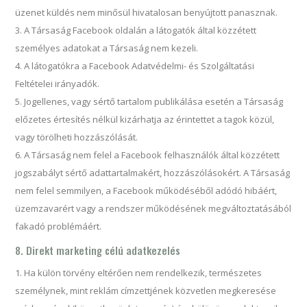
üzenet küldés nem minősül hivatalosan benyújtott panasznak.
A Társaság Facebook oldalán a látogatók által közzétett
személyes adatokat a Társaság nem kezeli.
A látogatókra a Facebook Adatvédelmi- és Szolgáltatási
Feltételei irányadók.
Jogellenes, vagy sértő tartalom publikálása esetén a Társaság
előzetes értesítés nélkül kizárhatja az érintettet a tagok közül,
vagy törölheti hozzászólását.
A Társaság nem felel a Facebook felhasználók által közzétett
jogszabályt sértő adattartalmakért, hozzászólásokért. A Társaság
nem felel semmilyen, a Facebook működéséből adódó hibáért,
üzemzavarért vagy a rendszer működésének megváltoztatásából
fakadó problémáért.
8. Direkt marketing célú adatkezelés
Ha külön törvény eltérően nem rendelkezik, természetes
személynek, mint reklám címzettjének közvetlen megkeresése