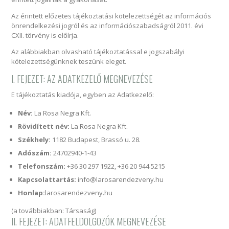
Az érintett előzetes tájékoztatási kötelezettségét az információs
önrendelkezési jogról és az információszabadságról 2011. évi
CXII. törvény is előírja.
Az alábbiakban olvasható tájékoztatással e jogszabályi
kötelezettségünknek teszünk eleget.
I. FEJEZET: AZ ADATKEZELŐ MEGNEVEZÉSE
E tájékoztatás kiadója, egyben az Adatkezelő:
Név:
La Rosa Negra Kft.
Rövidített név:
La Rosa Negra Kft.
Székhely:
1182 Budapest, Brassó u. 28.
Adószám:
24702940-1-43
Telefonszám:
+36 30 297 1922, +36 20 944 5215
Kapcsolattartás:
info@larosarendezveny.hu
Honlap:
larosarendezveny.hu
(a továbbiakban: Társaság)
II. FEJEZET: ADATFELDOLGOZÓK MEGNEVEZÉSE