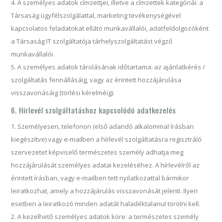
A személyes adatok címzettjei, illetve a címzettek kategóriái: a
Társaság ügyfélszolgálattal, marketing tevékenységével
kapcsolatos feladatokat ellátó munkavállalói, adatfeldolgozóként
a Társaság IT szolgáltatója tárhelyszolgáltatást végző
munkavállalói.
A személyes adatok tárolásának időtartama: az ajánlatkérés /
szolgáltatás fennállásáig, vagy az érintett hozzájárulása
visszavonásáig (törlési kérelméig).
6. Hírlevél szolgáltatáshoz kapcsolódó adatkezelés
Személyesen, telefonon (első adandó alkalommal írásban
kiegészítve) vagy e-mailben a hírlevél szolgáltatásra regisztráló
szervezetet képviselő természetes személy adhatja meg
hozzájárulását személyes adatai kezeléséhez. A hírlevélről az
érintett írásban, vagy e-mailben tett nyilatkozattal bármikor
leiratkozhat, amely a hozzájárulás visszavonását jelenti. Ilyen
esetben a leiratkozó minden adatát haladéktalanul törölni kell.
A kezelhető személyes adatok köre: a természetes személy