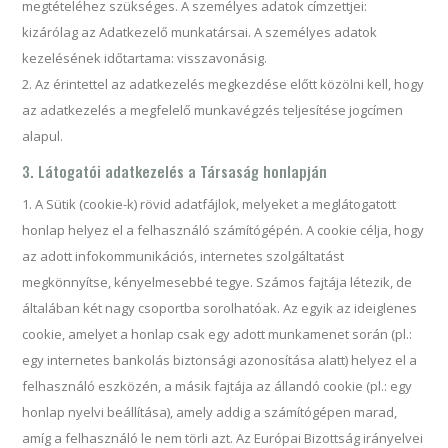
megtételéhez szükséges. A személyes adatok címzettjei:
kizárólag az Adatkezelő munkatársai. A személyes adatok
kezelésének időtartama: visszavonásig.
Az érintettel az adatkezelés megkezdése előtt közölni kell, hogy
az adatkezelés a megfelelő munkavégzés teljesítése jogcímen
alapul.
3. Látogatói adatkezelés a Társaság honlapján
A Sütik (cookie-k) rövid adatfájlok, melyeket a meglátogatott
honlap helyez el a felhasználó számítógépén. A cookie célja, hogy
az adott infokommunikációs, internetes szolgáltatást
megkönnyítse, kényelmesebbé tegye. Számos fajtája létezik, de
általában két nagy csoportba sorolhatóak. Az egyik az ideiglenes
cookie, amelyet a honlap csak egy adott munkamenet során (pl.:
egy internetes bankolás biztonsági azonosítása alatt) helyez el a
felhasználó eszközén, a másik fajtája az állandó cookie (pl.: egy
honlap nyelvi beállítása), amely addig a számítógépen marad,
amíg a felhasználó le nem törli azt. Az Európai Bizottság irányelvei