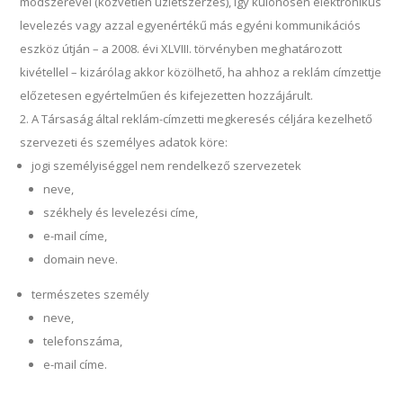
módszerével (közvetlen üzletszerzés), így különösen elektronikus
levelezés vagy azzal egyenértékű más egyéni kommunikációs
eszköz útján – a 2008. évi XLVIII. törvényben meghatározott
kivétellel – kizárólag akkor közölhető, ha ahhoz a reklám címzettje
előzetesen egyértelműen és kifejezetten hozzájárult.
A Társaság által reklám-címzetti megkeresés céljára kezelhető
szervezeti és személyes adatok köre:
jogi személyiséggel nem rendelkező szervezetek
neve,
székhely és levelezési címe,
e-mail címe,
domain neve.
természetes személy
neve,
telefonszáma,
e-mail címe.