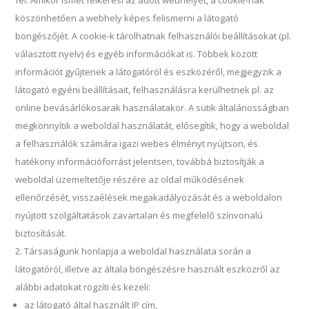
fel. Amikor ismét felkeresi az adott webhelyet, a cookie-nak
köszönhetően a webhely képes felismerni a látogató
böngészőjét. A cookie-k tárolhatnak felhasználói beállításokat (pl.
választott nyelv) és egyéb információkat is. Többek között
információt gyűjtenek a látogatóról és eszközéről, megjegyzik a
látogató egyéni beállításait, felhasználásra kerülhetnek pl. az
online bevásárlókosarak használatakor. A sütik általánosságban
megkönnyítik a weboldal használatát, elősegítik, hogy a weboldal
a felhasználók számára igazi webes élményt nyújtson, és
hatékony információforrást jelentsen, továbbá biztosítják a
weboldal üzemeltetője részére az oldal működésének
ellenőrzését, visszaélések megakadályozását és a weboldalon
nyújtott szolgáltatások zavartalan és megfelelő színvonalú
biztosítását.
Társaságunk honlapja a weboldal használata során a
látogatóról, illetve az általa böngészésre használt eszközről az
alábbi adatokat rögzíti és kezeli:
az látogató által használt IP cím,