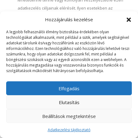
lehetetlenné tenné vagy komolyan veszélyeztetné ezen
adatkezelés céljainak elérését. Ilyen esetekben az
adatkezelőnek megfelelő intézkedéseket kell hoznia – az
Hozzájárulás kezelése
információk nyilvánosan elérhetővé tételét is ideértve – az
A legjobb felhasználói élmény biztosítása érdekében olyan
érintett jogainak, szabadságainak és jogos érdekeinek
technológiákat alkalmazunk, mint például a sütik, amelyek segítségével
védelme érdekében;
adatokat tárolunk és/vagy hozzáférünk az eszközön lévő
az adat megszerzését vagy közlését kifejezetten előírja
információkhoz. Ezen technológiákhoz való hozzájárulás lehetővé teszi
számunkra, hogy olyan adatokat dolgozzunk fel, mint például a
az adatkezelőre alkalmazandó uniós vagy tagállami jog,
böngészési szokások vagy az egyedi azonosítók ezen a webhelyen. A
amely az érintett jogos érdekeinek védelmét szolgáló
hozzájárulás megtagadása vagy visszavonása bizonyos funkciók és
szolgáltatások működését hátrányosan befolyásolhatja.
megfelelő intézkedésekről rendelkezik;
a személyes adatoknak valamely uniós vagy tagállami
Elfogadás
jogban előírt szakmai titoktartási kötelezettség alapján,
ideértve a jogszabályon alapuló titoktartási kötelezettséget
Elutasítás
is, bizalmasnak kell maradnia.
(Rendelet 14. cikk)
Beállítások megtekintése
Az érintett hozzáférési joga
Adatkezelési tájékoztató
Az érintett jogosult arra, hogy az Adatkezelőtől visszajelzést