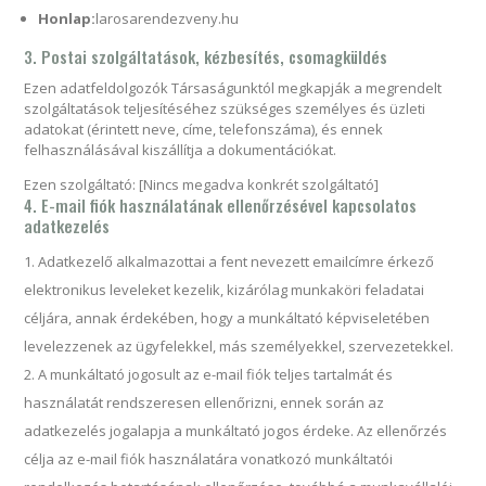
Honlap:
larosarendezveny.hu
3. Postai szolgáltatások, kézbesítés, csomagküldés
Ezen adatfeldolgozók Társaságunktól megkapják a megrendelt
szolgáltatások teljesítéséhez szükséges személyes és üzleti
adatokat (érintett neve, címe, telefonszáma), és ennek
felhasználásával kiszállítja a dokumentációkat.
Ezen szolgáltató: [Nincs megadva konkrét szolgáltató]
4. E-mail fiók használatának ellenőrzésével kapcsolatos
adatkezelés
Adatkezelő alkalmazottai a fent nevezett emailcímre érkező
elektronikus leveleket kezelik, kizárólag munkaköri feladatai
céljára, annak érdekében, hogy a munkáltató képviseletében
levelezzenek az ügyfelekkel, más személyekkel, szervezetekkel.
A munkáltató jogosult az e-mail fiók teljes tartalmát és
használatát rendszeresen ellenőrizni, ennek során az
adatkezelés jogalapja a munkáltató jogos érdeke. Az ellenőrzés
célja az e-mail fiók használatára vonatkozó munkáltatói