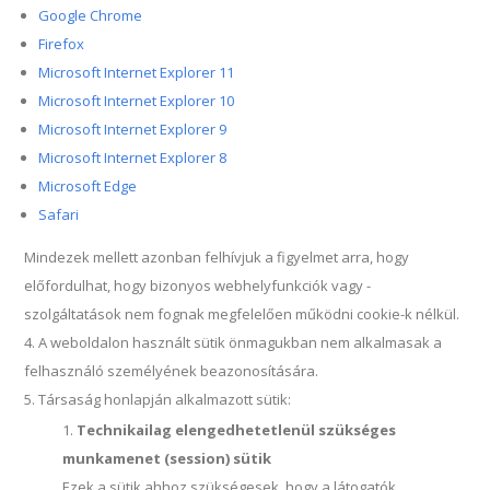
Google Chrome
Firefox
Microsoft Internet Explorer 11
Microsoft Internet Explorer 10
Microsoft Internet Explorer 9
Microsoft Internet Explorer 8
Microsoft Edge
Safari
Mindezek mellett azonban felhívjuk a figyelmet arra, hogy
előfordulhat, hogy bizonyos webhelyfunkciók vagy -
szolgáltatások nem fognak megfelelően működni cookie-k nélkül.
A weboldalon használt sütik önmagukban nem alkalmasak a
felhasználó személyének beazonosítására.
Társaság honlapján alkalmazott sütik:
Technikailag elengedhetetlenül szükséges
munkamenet (session) sütik
Ezek a sütik ahhoz szükségesek, hogy a látogatók