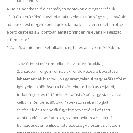
közlésekor.
Ha az adatkezelő a személyes adatokon a megszerzésük
céljától eltérő célból további adatkezelést kíván végezni, a további
adatkezelést megelőzően tájékoztatnia kell az érintettet erről az
eltérő célról és a 2. pontban említett minden releváns kiegészítő
információról.
Az 1-5. pontot nem kell alkalmazni, ha és amilyen mértékben:
az érintett már rendelkezik az információkkal;
a szóban forgó információk rendelkezésre bocsátása
lehetetlennek bizonyul, vagy aránytalanul nagy erőfeszítést
igényelne, különösen a közérdekű archiválás céljából,
tudományos és történelmi kutatási célból vagy statisztikai
célból, a Rendelet 89. cikk (1) bekezdésében foglalt
feltételek és garanciák figyelembevételével végzett
adatkezelés esetében, vagy amennyiben az e cikk (1)
bekezdésében említett kötelezettség valószínűsíthetően