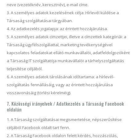
neve (vezetéknév, keresztnév), e-mail címe.
A személyes adatok kezelésének célja: Hírlevél küldése a
Társaság szolgáltatásai tárgyában.
Az adatkezelés jogalapja: az érintett hozzájárulása.
A személyes adatok címzettjei, illetve a címzettek kategóriái: a
Társaság ügyfélszolgálattal, marketing tevékenységével
kapcsolatos feladatokat ellátó munkavállalói, adatfeldolgozóként
a Társaság IT szolgáltatója munkavállalói a tárhelyszolgáltatás
teljesítése céljából.
A személyes adatok tárolásának időtartama: a hírlevél-
szolgáltatás fennállásáig, vagy az érintett hozzájárulása
visszavonásáig (törlési kérelméig).
7. Közösségi irányelvek / Adatkezelés a Társaság Facebook
oldalán
A Társaság szolgáltatásai megismertetése, népszerűsítése
céljából Facebook oldalt tart fenn.
A Társaság Facebook oldalon felett kérdés, hozzászólás,