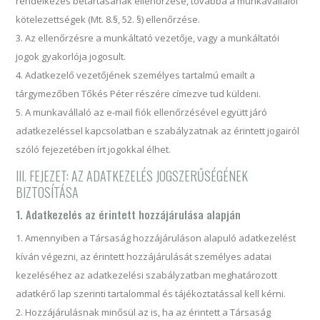
rendelkezés betartásának ellenőrzése, továbbá a munkavállalói
kötelezettségek (Mt. 8.§, 52. §) ellenőrzése.
Az ellenőrzésre a munkáltató vezetője, vagy a munkáltatói
jogok gyakorlója jogosult.
Adatkezelő vezetőjének személyes tartalmú emailt a
tárgymezőben Tőkés Péter részére címezve tud küldeni.
A munkavállaló az e-mail fiók ellenőrzésével együtt járó
adatkezeléssel kapcsolatban e szabályzatnak az érintett jogairól
szóló fejezetében írt jogokkal élhet.
III. FEJEZET: AZ ADATKEZELÉS JOGSZERŰSÉGÉNEK
BIZTOSÍTÁSA
1. Adatkezelés az érintett hozzájárulása alapján
Amennyiben a Társaság hozzájáruláson alapuló adatkezelést
kíván végezni, az érintett hozzájárulását személyes adatai
kezeléséhez az adatkezelési szabályzatban meghatározott
adatkérő lap szerinti tartalommal és tájékoztatással kell kérni.
Hozzájárulásnak minősül az is, ha az érintett a Társaság