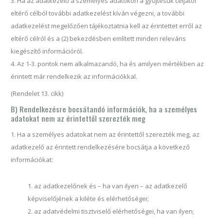
Ha az adatkezelő a személyes adatokon a gyűjtésük céljától
eltérő célból további adatkezelést kíván végezni, a további
adatkezelést megelőzően tájékoztatnia kell az érintettet erről az
eltérő célról és a (2) bekezdésben említett minden releváns
kiegészítő információról.
Az 1-3. pontok nem alkalmazandó, ha és amilyen mértékben az
érintett már rendelkezik az információkkal.
(Rendelet 13. cikk)
B) Rendelkezésre bocsátandó információk, ha a személyes
adatokat nem az érintettől szerezték meg
Ha a személyes adatokat nem az érintettől szerezték meg, az
adatkezelő az érintett rendelkezésére bocsátja a következő
információkat:
az adatkezelőnek és – ha van ilyen – az adatkezelő
képviselőjének a kiléte és elérhetőségei;
az adatvédelmi tisztviselő elérhetőségei, ha van ilyen;