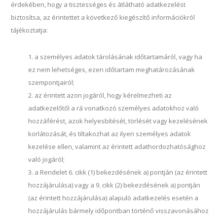
érdekében, hogy a tisztességes és átlátható adatkezelést
biztosítsa, az érintettet a következő kiegészítő információkról
tájékoztatja:
a személyes adatok tárolásának időtartamáról, vagy ha
ez nem lehetséges, ezen időtartam meghatározásának
szempontjairól;
az érintett azon jogáról, hogy kérelmezheti az
adatkezelőtől a rá vonatkozó személyes adatokhoz való
hozzáférést, azok helyesbítését, törlését vagy kezelésének
korlátozását, és tiltakozhat az ilyen személyes adatok
kezelése ellen, valamint az érintett adathordozhatósághoz
való jogáról;
a Rendelet 6. cikk (1) bekezdésének a) pontján (az érintett
hozzájárulása) vagy a 9. cikk (2) bekezdésének a) pontján
(az érintett hozzájárulása) alapuló adatkezelés esetén a
hozzájárulás bármely időpontban történő visszavonásához