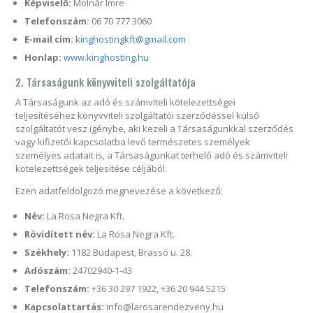
Képviselő:
Molnár Imre
Telefonszám:
06 70 777 3060
E-mail cím:
kinghostingkft@gmail.com
Honlap:
www.kinghosting.hu
2. Társaságunk könyvviteli szolgáltatója
A Társaságunk az adó és számviteli kötelezettségei
teljesítéséhez könyvviteli szolgáltatói szerződéssel külső
szolgáltatót vesz igénybe, aki kezeli a Társaságunkkal szerződés
vagy kifizetői kapcsolatba levő természetes személyek
személyes adatait is, a Társaságunkat terhelő adó és számviteli
kötelezettségek teljesítése céljából.
Ezen adatfeldolgozó megnevezése a következő:
Név:
La Rosa Negra Kft.
Rövidített név:
La Rosa Negra Kft.
Székhely:
1182 Budapest, Brassó u. 28.
Adószám:
24702940-1-43
Telefonszám:
+36 30 297 1922, +36 20 944 5215
Kapcsolattartás:
info@larosarendezveny.hu