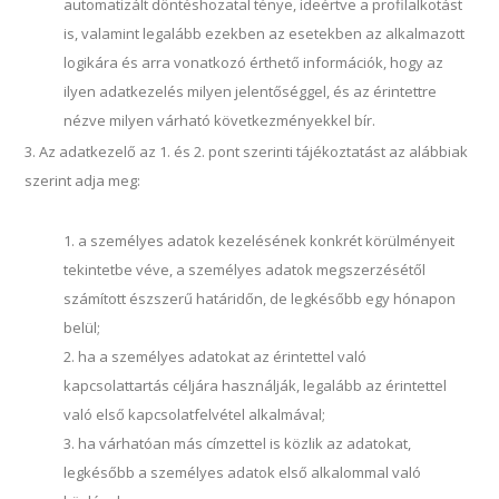
automatizált döntéshozatal ténye, ideértve a profilalkotást
is, valamint legalább ezekben az esetekben az alkalmazott
logikára és arra vonatkozó érthető információk, hogy az
ilyen adatkezelés milyen jelentőséggel, és az érintettre
nézve milyen várható következményekkel bír.
Az adatkezelő az 1. és 2. pont szerinti tájékoztatást az alábbiak
szerint adja meg:
a személyes adatok kezelésének konkrét körülményeit
tekintetbe véve, a személyes adatok megszerzésétől
számított észszerű határidőn, de legkésőbb egy hónapon
belül;
ha a személyes adatokat az érintettel való
kapcsolattartás céljára használják, legalább az érintettel
való első kapcsolatfelvétel alkalmával;
ha várhatóan más címzettel is közlik az adatokat,
legkésőbb a személyes adatok első alkalommal való