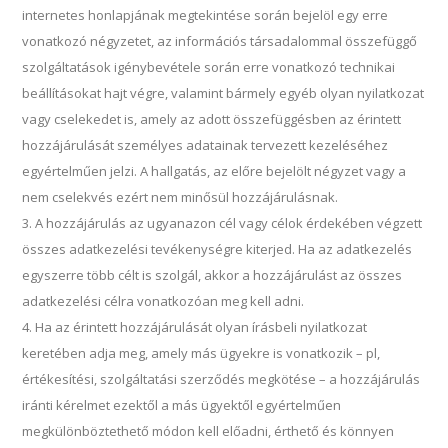
internetes honlapjának megtekintése során bejelöl egy erre
vonatkozó négyzetet, az információs társadalommal összefüggő
szolgáltatások igénybevétele során erre vonatkozó technikai
beállításokat hajt végre, valamint bármely egyéb olyan nyilatkozat
vagy cselekedet is, amely az adott összefüggésben az érintett
hozzájárulását személyes adatainak tervezett kezeléséhez
egyértelműen jelzi. A hallgatás, az előre bejelölt négyzet vagy a
nem cselekvés ezért nem minősül hozzájárulásnak.
A hozzájárulás az ugyanazon cél vagy célok érdekében végzett
összes adatkezelési tevékenységre kiterjed. Ha az adatkezelés
egyszerre több célt is szolgál, akkor a hozzájárulást az összes
adatkezelési célra vonatkozóan meg kell adni.
Ha az érintett hozzájárulását olyan írásbeli nyilatkozat
keretében adja meg, amely más ügyekre is vonatkozik – pl,
értékesítési, szolgáltatási szerződés megkötése – a hozzájárulás
iránti kérelmet ezektől a más ügyektől egyértelműen
megkülönböztethető módon kell előadni, érthető és könnyen