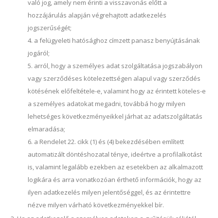
való jog, amely nem érinti a visszavonás előtt a
hozzájárulás alapján végrehajtott adatkezelés
jogszerűségét;
a felügyeleti hatósághoz címzett panasz benyújtásának
jogáról;
arról, hogy a személyes adat szolgáltatása jogszabályon
vagy szerződéses kötelezettségen alapul vagy szerződés
kötésének előfeltétele-e, valamint hogy az érintett köteles-e
a személyes adatokat megadni, továbbá hogy milyen
lehetséges következményeikkel járhat az adatszolgáltatás
elmaradása;
a Rendelet 22. cikk (1) és (4) bekezdésében említett
automatizált döntéshozatal ténye, ideértve a profilalkotást
is, valamint legalább ezekben az esetekben az alkalmazott
logikára és arra vonatkozóan érthető információk, hogy az
ilyen adatkezelés milyen jelentőséggel, és az érintettre
nézve milyen várható következményekkel bír.