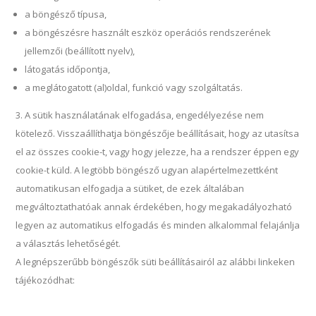
a böngésző típusa,
a böngészésre használt eszköz operációs rendszerének
jellemzői (beállított nyelv),
látogatás időpontja,
a meglátogatott (al)oldal, funkció vagy szolgáltatás.
A sütik használatának elfogadása, engedélyezése nem
kötelező. Visszaállíthatja böngészője beállításait, hogy az utasítsa
el az összes cookie-t, vagy hogy jelezze, ha a rendszer éppen egy
cookie-t küld. A legtöbb böngésző ugyan alapértelmezettként
automatikusan elfogadja a sütiket, de ezek általában
megváltoztathatóak annak érdekében, hogy megakadályozható
legyen az automatikus elfogadás és minden alkalommal felajánlja
a választás lehetőségét.
A legnépszerűbb böngészők süti beállításairól az alábbi linkeken
tájékozódhat: