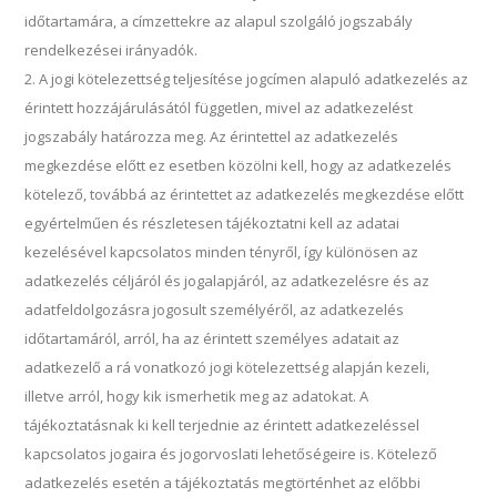
időtartamára, a címzettekre az alapul szolgáló jogszabály
rendelkezései irányadók.
A jogi kötelezettség teljesítése jogcímen alapuló adatkezelés az
érintett hozzájárulásától független, mivel az adatkezelést
jogszabály határozza meg. Az érintettel az adatkezelés
megkezdése előtt ez esetben közölni kell, hogy az adatkezelés
kötelező, továbbá az érintettet az adatkezelés megkezdése előtt
egyértelműen és részletesen tájékoztatni kell az adatai
kezelésével kapcsolatos minden tényről, így különösen az
adatkezelés céljáról és jogalapjáról, az adatkezelésre és az
adatfeldolgozásra jogosult személyéről, az adatkezelés
időtartamáról, arról, ha az érintett személyes adatait az
adatkezelő a rá vonatkozó jogi kötelezettség alapján kezeli,
illetve arról, hogy kik ismerhetik meg az adatokat. A
tájékoztatásnak ki kell terjednie az érintett adatkezeléssel
kapcsolatos jogaira és jogorvoslati lehetőségeire is. Kötelező
adatkezelés esetén a tájékoztatás megtörténhet az előbbi