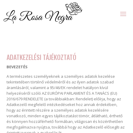
ADATKEZELÉSI TÁJÉKOZTATÓ
BEVEZETÉS
A természetes személyeknek a személyes adatok kezelése
tekintetében történő védelméről és az ilyen adatok szabad
áramlásáról, valamint a 95/46/EK rendelet hatályon kívül
helyezéséről szóló AZ EURÓPAI PARLAMENT ÉS A TANÁCS (EU)
2016/679 RENDELETE (a továbbiakban: Rendelet) előírja, hogy az
Adatkezelő megfelelő intézkedéseket hoz annak érdekében,
hogy az érintett részére a személyes adatok kezelésére
vonatkozó, minden egyes tájékoztatást tömör, átlátható, érthető
és könnyen hozzáférhető formában, világosan és közérthetően
megfogalmazva nyújtsa, továbbá hogy az Adatkezelő elősegíti az
érintett jogainak a gyakorlását.