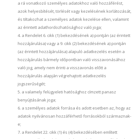
a rá vonatkozó személyes adatokhoz való hozzáférést,
azok helyesbítését, törlését vagy kezelésének korlátozását,
és tiltakozhat a személyes adatok kezelése ellen, valamint
az érintett adathordozhatósághoz való joga;
a Rendelet 6. cikk (1) bekezdésének a) pontján (az érintett
hozzájárulása) vagy a 9. cikk (2) bekezdésének a) pontján
(az érintett hozzájárulása) alapuló adatkezelés esetén a
hozzájárulás bármely időpontban való visszavonásához
való jog, amely nem érinti a visszavonás előtt a
hozzájárulás alapján végrehajtott adatkezelés
jogszerűségét;
a valamely felügyeleti hatósághoz címzett panasz
benyújtásának joga;
a személyes adatok forrása és adott esetben az, hogy az
adatok nyilvánosan hozzáférhető forrásokból származnak-
e;
a Rendelet 22. cikk (1) és (4) bekezdésében említett