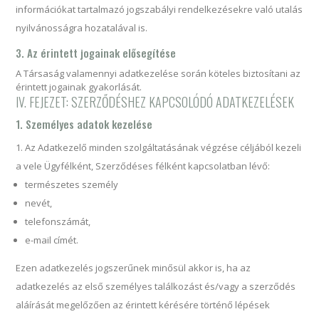
információkat tartalmazó jogszabályi rendelkezésekre való utalás
nyilvánosságra hozatalával is.
3. Az érintett jogainak elősegítése
A Társaság valamennyi adatkezelése során köteles biztosítani az
érintett jogainak gyakorlását.
IV. FEJEZET: SZERZŐDÉSHEZ KAPCSOLÓDÓ ADATKEZELÉSEK
1. Személyes adatok kezelése
Az Adatkezelő minden szolgáltatásának végzése céljából kezeli
a vele Ügyfélként, Szerződéses félként kapcsolatban lévő:
természetes személy
nevét,
telefonszámát,
e-mail címét.
Ezen adatkezelés jogszerűnek minősül akkor is, ha az
adatkezelés az első személyes találkozást és/vagy a szerződés
aláírását megelőzően az érintett kérésére történő lépések