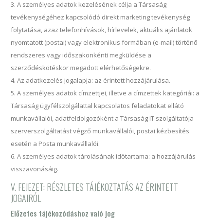
A személyes adatok kezelésének célja a Társaság
tevékenységéhez kapcsolódó direkt marketing tevékenység
folytatása, azaz telefonhívások, hírlevelek, aktuális ajánlatok
nyomtatott (postai) vagy elektronikus formában (e-mail) történő
rendszeres vagy időszakonkénti megküldése a
szerződéskötéskor megadott elérhetőségekre.
Az adatkezelés jogalapja: az érintett hozzájárulása.
A személyes adatok címzettjei, illetve a címzettek kategóriái: a
Társaság ügyfélszolgálattal kapcsolatos feladatokat ellátó
munkavállalói, adatfeldolgozóként a Társaság IT szolgáltatója
szerverszolgáltatást végző munkavállalói, postai kézbesítés
esetén a Posta munkavállalói.
A személyes adatok tárolásának időtartama: a hozzájárulás
visszavonásáig.
V. FEJEZET: RÉSZLETES TÁJÉKOZTATÁS AZ ÉRINTETT
JOGAIRÓL
Előzetes tájékozódáshoz való jog