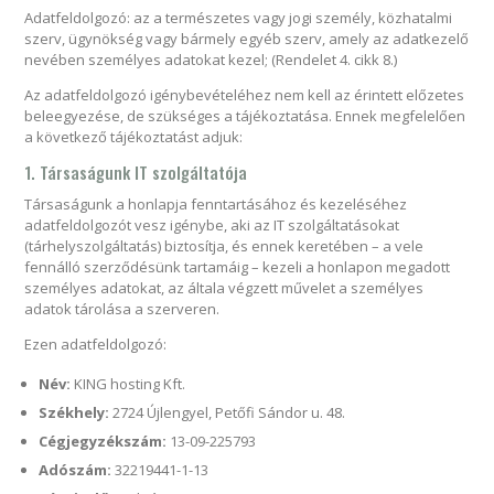
Adatfeldolgozó: az a természetes vagy jogi személy, közhatalmi
szerv, ügynökség vagy bármely egyéb szerv, amely az adatkezelő
nevében személyes adatokat kezel; (Rendelet 4. cikk 8.)
Az adatfeldolgozó igénybevételéhez nem kell az érintett előzetes
beleegyezése, de szükséges a tájékoztatása. Ennek megfelelően
a következő tájékoztatást adjuk:
1. Társaságunk IT szolgáltatója
Társaságunk a honlapja fenntartásához és kezeléséhez
adatfeldolgozót vesz igénybe, aki az IT szolgáltatásokat
(tárhelyszolgáltatás) biztosítja, és ennek keretében – a vele
fennálló szerződésünk tartamáig – kezeli a honlapon megadott
személyes adatokat, az általa végzett művelet a személyes
adatok tárolása a szerveren.
Ezen adatfeldolgozó:
Név:
KING hosting Kft.
Székhely:
2724 Újlengyel, Petőfi Sándor u. 48.
Cégjegyzékszám:
13-09-225793
Adószám:
32219441-1-13