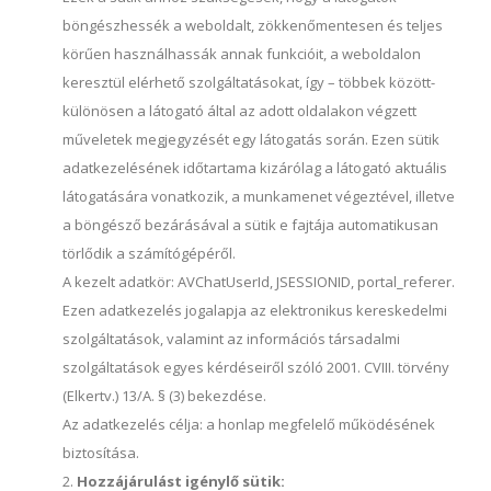
böngészhessék a weboldalt, zökkenőmentesen és teljes
körűen használhassák annak funkcióit, a weboldalon
keresztül elérhető szolgáltatásokat, így – többek között-
különösen a látogató által az adott oldalakon végzett
műveletek megjegyzését egy látogatás során. Ezen sütik
adatkezelésének időtartama kizárólag a látogató aktuális
látogatására vonatkozik, a munkamenet végeztével, illetve
a böngésző bezárásával a sütik e fajtája automatikusan
törlődik a számítógépéről.
A kezelt adatkör: AVChatUserId, JSESSIONID, portal_referer.
Ezen adatkezelés jogalapja az elektronikus kereskedelmi
szolgáltatások, valamint az információs társadalmi
szolgáltatások egyes kérdéseiről szóló 2001. CVIII. törvény
(Elkertv.) 13/A. § (3) bekezdése.
Az adatkezelés célja: a honlap megfelelő működésének
biztosítása.
Hozzájárulást igénylő sütik: