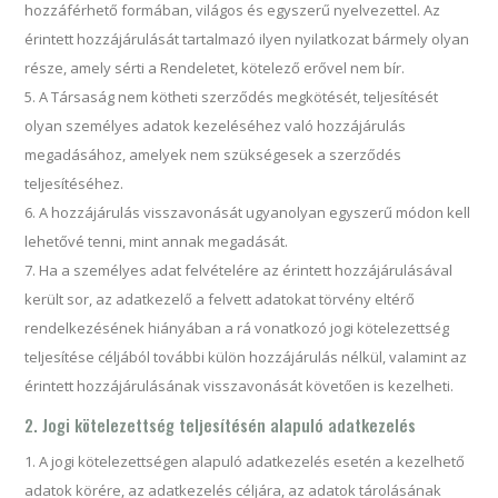
hozzáférhető formában, világos és egyszerű nyelvezettel. Az
érintett hozzájárulását tartalmazó ilyen nyilatkozat bármely olyan
része, amely sérti a Rendeletet, kötelező erővel nem bír.
A Társaság nem kötheti szerződés megkötését, teljesítését
olyan személyes adatok kezeléséhez való hozzájárulás
megadásához, amelyek nem szükségesek a szerződés
teljesítéséhez.
A hozzájárulás visszavonását ugyanolyan egyszerű módon kell
lehetővé tenni, mint annak megadását.
Ha a személyes adat felvételére az érintett hozzájárulásával
került sor, az adatkezelő a felvett adatokat törvény eltérő
rendelkezésének hiányában a rá vonatkozó jogi kötelezettség
teljesítése céljából további külön hozzájárulás nélkül, valamint az
érintett hozzájárulásának visszavonását követően is kezelheti.
2. Jogi kötelezettség teljesítésén alapuló adatkezelés
A jogi kötelezettségen alapuló adatkezelés esetén a kezelhető
adatok körére, az adatkezelés céljára, az adatok tárolásának